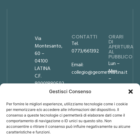
CONTATTI
ORARI
Via
DI
Tel.
Montesanto,
APERTURA
0773/661392
AL
60 –
PUBBLICO
04100
Lun –
Email:
LATINA
Mer
collegio@geometrilatina.it
C.F.
–
80001880592
PEC:
Ven
Gestisci Consenso
collegio.latina@geopec.it
9:00
Privacy
–
Policy
Per fornire le migliori esperienze, utilizziamo tecnologie come i cookie
Amministrazione
12:00
Cookie
per memorizzare e/o accedere alle informazioni del dispositivo. Il
Trasparente
Mar
consenso a queste tecnologie ci permetterà di elaborare dati come il
Policy
comportamento di navigazione o ID unici su questo sito. Non
– Gio
Note
acconsentire o ritirare il consenso può influire negativamente su alcune
9:00
legali
caratteristiche e funzioni.
–