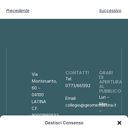
Precedente
Successivo
CONTATTI
ORARI
Via
DI
Tel.
Montesanto,
APERTURA
0773/661392
AL
60 –
PUBBLICO
04100
Lun –
Email:
LATINA
Mer
collegio@geometrilatina.it
C.F.
–
80001880592
PEC:
Ven
Gestisci Consenso
collegio.latina@geopec.it
9:00
Privacy