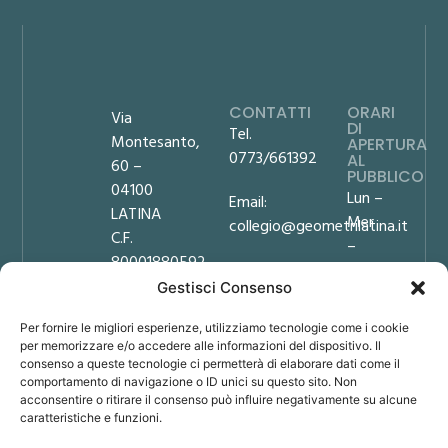
CONTATTI
ORARI
Via
DI
Tel.
Montesanto,
APERTURA
0773/661392
AL
60 –
PUBBLICO
04100
Lun –
Email:
LATINA
Mer
collegio@geometrilatina.it
C.F.
–
80001880592
PEC:
Ven
Gestisci Consenso
collegio.latina@geopec.it
9:00
Privacy
–
Policy
Per fornire le migliori esperienze, utilizziamo tecnologie come i cookie
Amministrazione
12:00
Cookie
per memorizzare e/o accedere alle informazioni del dispositivo. Il
Trasparente
Mar
consenso a queste tecnologie ci permetterà di elaborare dati come il
Policy
comportamento di navigazione o ID unici su questo sito. Non
– Gio
Note
acconsentire o ritirare il consenso può influire negativamente su alcune
9:00
legali
caratteristiche e funzioni.
–