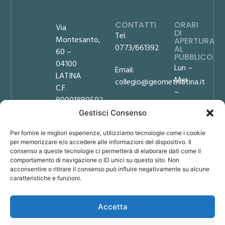
CONTATTI
ORARI
Via
DI
Tel.
Montesanto,
APERTURA
0773/661392
AL
60 –
PUBBLICO
04100
Lun –
Email:
LATINA
Mer
collegio@geometrilatina.it
C.F.
–
80001880592
PEC:
Ven
Gestisci Consenso
collegio.latina@geopec.it
9:00
Privacy
–
Policy
Per fornire le migliori esperienze, utilizziamo tecnologie come i cookie
Amministrazione
12:00
Cookie
per memorizzare e/o accedere alle informazioni del dispositivo. Il
Trasparente
Mar
consenso a queste tecnologie ci permetterà di elaborare dati come il
Policy
comportamento di navigazione o ID unici su questo sito. Non
– Gio
Note
acconsentire o ritirare il consenso può influire negativamente su alcune
9:00
legali
caratteristiche e funzioni.
–
12:00
Accetta
/
14:30